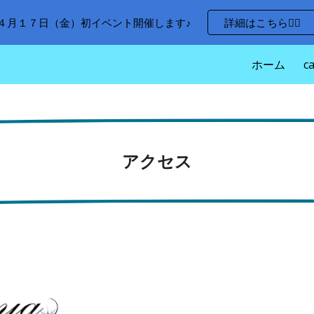
４月１７日（金）初イベント開催します♪
詳細はこちら💁‍♀️
ip to main content
Skip to navigat
ホーム
c
アクセス