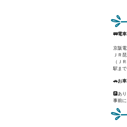
🚃
電車
京阪電
ＪＲ琵
（ＪＲ
駅まで
🚗
お車
🅿️あり
事前に